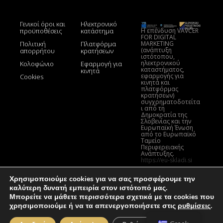
Γενικοί όροι και
Ηλεκτρονικό
Η επένδυση VAVČER
προϋποθέσεις
κατάστημα
FOR DIGITAL
MARKETING
Πολιτική
Πλατφόρμα
(ανάπτυξη
απορρήτου
κρατήσεων
ιστότοπου,
ηλεκτρονικού
Κολοφώνιο
Εφαρμογή για
καταστήματος,
κινητά
εφαρμογής για
Cookies
κινητά και
πλατφόρμας
κρατήσεων)
συγχρηματοδοτείτα
ι από τη
Δημοκρατία της
Σλοβενίας και την
Ευρωπαϊκή Ένωση
από το Ευρωπαϊκό
Ταμείο
Περιφερειακής
Ανάπτυξης.
https://eu-skladi.si
Χρησιμοποιούμε cookies για να σας προσφέρουμε την
καλύτερη δυνατή εμπειρία στον ιστότοπό μας.
Μπορείτε να μάθετε περισσότερα σχετικά με τα cookies που
χρησιμοποιούμε ή να τα απενεργοποιήσετε στις
ρυθμίσεις
.
© Όλα τα δικαιώματα διατηρούνται. MLM Engineering.
Κλείστε το bann