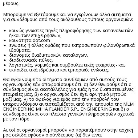
μέρους.
Μπορούμε να εξετάσουμε και να εγκρίνουμε άλλα αιτήματα
για συνδέσμους από τους ακόλουθους τύπους οργανισμών:
κοινώς γνωστές πηγές πληροφόρησης των καταναλωτών
ή/και των επιχειρήσεων,
κοινότητα dot.com
ενώσεις ή άλλες ομάδες που εκπροσωπούν φιλανθρωπικά
ιδρύματα,
διανομείς διαδικτυακών καταλόγων,
διαδικτυακές πύλες,
λογιστικές, νομικές και συμβουλευτικές εταιρείες- και
εκπαιδευτικά ιδρύματα και εμπορικές ενώσεις.
Θα εγκρίνουμε τα αιτήματα συνδέσμων από αυτούς τους
οργανισμούς εάν αποφασίσουμε ότι: α) δεν θεωρούμε ότι ο
σύνδεσμος είναι ακατάλληλος για εμάς ή τις διαπιστευμένες
εταιρείες μας, β) ο οργανισμός δεν έχει αρνητικό μητρώο
μαζί μας, γ) το όφελος για εμάς από την προβολή του
υπερσυνδέσμου αντισταθμίζεται από την απουσία της MLM
ENGINEERING MIHA FLANDER S.P., ENGINEERING και δ) ο
σύνδεσμος είναι στο πλαίσιο γενικών πληροφοριών σχετικά
με τον πόρο.
Αυτοί οι οργανισμοί μπορούν να παραπέμπουν στην αρχική
μας σελίδα εφόσον ο σύνδεσμος: (α) δεν είναι