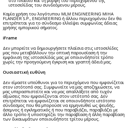
στο πλαίσιο και τη μορφή του περιεχομένου της
ιστοσελίδας του συνδεόμενου μέρους.
Καμία χρήση του λογότυπου MLM ENGINEERING MIHA
FLANDER S.P., ENGINEERING ή άλλου περιεχομένου δεν θα
επιτρέπεται για το σύνδεσμο ελλείψει συμφωνίας άδειας
χρήσης εμπορικού σήματος.
iFrame
Δεν μπορείτε να δημιουργήσετε πλαίσια στις ιστοσελίδες
μας που μεταβάλλουν την οπτική παρουσίαση ή την
εμφάνιση της ιστοσελίδας μας με οποιονδήποτε τρόπο
χωρίς την προηγούμενη έγκριση και γραπτή άδειά μας.
Ουσιαστική ευθύνη
Δεν είμαστε υπεύθυνοι για το περιεχόμενο που εμφανίζεται
στον ιστότοπό σας. Συμφωνείτε να μας αποζημιώσετε, να
μας υπερασπιστείτε και να μας απαλλάξετε από τυχόν
αξιώσεις που εμφανίζονται στον ιστότοπό σας. Δεν
επιτρέπεται να εμφανίζεται σε οποιονδήποτε ιστότοπο
σύνδεσμος που θα μπορούσε να ερμηνευθεί ως ψευδής,
άσεμνος ή εγκληματικός ή που παραβιάζει, παραβιάζει με
άλλο τρόπο ή υποστηρίζει την παραβίαση ή άλλη παραβίαση
των δικαιωμάτων οποιουδήποτε τρίτου μέρους.