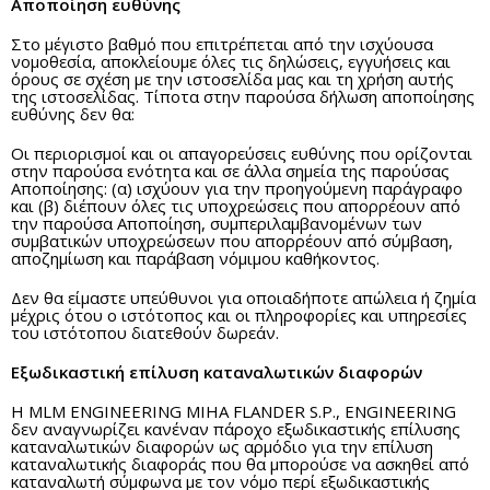
Αποποίηση ευθύνης
Στο μέγιστο βαθμό που επιτρέπεται από την ισχύουσα
νομοθεσία, αποκλείουμε όλες τις δηλώσεις, εγγυήσεις και
όρους σε σχέση με την ιστοσελίδα μας και τη χρήση αυτής
της ιστοσελίδας. Τίποτα στην παρούσα δήλωση αποποίησης
ευθύνης δεν θα:
Οι περιορισμοί και οι απαγορεύσεις ευθύνης που ορίζονται
στην παρούσα ενότητα και σε άλλα σημεία της παρούσας
Αποποίησης: (α) ισχύουν για την προηγούμενη παράγραφο
και (β) διέπουν όλες τις υποχρεώσεις που απορρέουν από
την παρούσα Αποποίηση, συμπεριλαμβανομένων των
συμβατικών υποχρεώσεων που απορρέουν από σύμβαση,
αποζημίωση και παράβαση νόμιμου καθήκοντος.
Δεν θα είμαστε υπεύθυνοι για οποιαδήποτε απώλεια ή ζημία
μέχρις ότου ο ιστότοπος και οι πληροφορίες και υπηρεσίες
του ιστότοπου διατεθούν δωρεάν.
Εξωδικαστική επίλυση καταναλωτικών διαφορών
Η MLM ENGINEERING MIHA FLANDER S.P., ENGINEERING
δεν αναγνωρίζει κανέναν πάροχο εξωδικαστικής επίλυσης
καταναλωτικών διαφορών ως αρμόδιο για την επίλυση
καταναλωτικής διαφοράς που θα μπορούσε να ασκηθεί από
καταναλωτή σύμφωνα με τον νόμο περί εξωδικαστικής