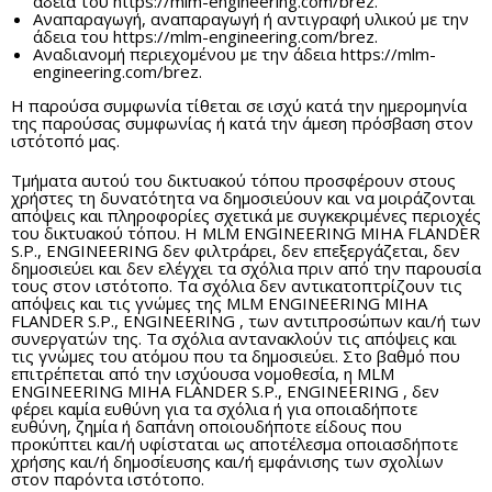
άδεια του https://mlm-engineering.com/brez.
Αναπαραγωγή, αναπαραγωγή ή αντιγραφή υλικού με την
άδεια του https://mlm-engineering.com/brez.
Αναδιανομή περιεχομένου με την άδεια https://mlm-
engineering.com/brez.
Η παρούσα συμφωνία τίθεται σε ισχύ κατά την ημερομηνία
της παρούσας συμφωνίας ή κατά την άμεση πρόσβαση στον
ιστότοπό μας.
Τμήματα αυτού του δικτυακού τόπου προσφέρουν στους
χρήστες τη δυνατότητα να δημοσιεύουν και να μοιράζονται
απόψεις και πληροφορίες σχετικά με συγκεκριμένες περιοχές
του δικτυακού τόπου. Η MLM ENGINEERING MIHA FLANDER
S.P., ENGINEERING δεν φιλτράρει, δεν επεξεργάζεται, δεν
δημοσιεύει και δεν ελέγχει τα σχόλια πριν από την παρουσία
τους στον ιστότοπο. Τα σχόλια δεν αντικατοπτρίζουν τις
απόψεις και τις γνώμες της MLM ENGINEERING MIHA
FLANDER S.P., ENGINEERING , των αντιπροσώπων και/ή των
συνεργατών της. Τα σχόλια αντανακλούν τις απόψεις και
τις γνώμες του ατόμου που τα δημοσιεύει. Στο βαθμό που
επιτρέπεται από την ισχύουσα νομοθεσία, η MLM
ENGINEERING MIHA FLANDER S.P., ENGINEERING , δεν
φέρει καμία ευθύνη για τα σχόλια ή για οποιαδήποτε
ευθύνη, ζημία ή δαπάνη οποιουδήποτε είδους που
προκύπτει και/ή υφίσταται ως αποτέλεσμα οποιασδήποτε
χρήσης και/ή δημοσίευσης και/ή εμφάνισης των σχολίων
στον παρόντα ιστότοπο.