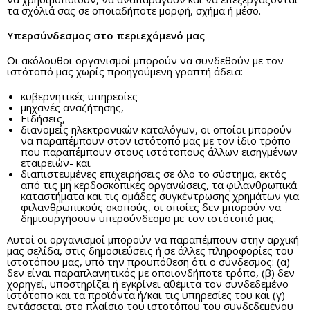
τα σχόλιά σας σε οποιαδήποτε μορφή, σχήμα ή μέσο.
Υπερσύνδεσμος στο περιεχόμενό μας
Οι ακόλουθοι οργανισμοί μπορούν να συνδεθούν με τον
ιστότοπό μας χωρίς προηγούμενη γραπτή άδεια:
κυβερνητικές υπηρεσίες
μηχανές αναζήτησης,
Ειδήσεις,
διανομείς ηλεκτρονικών καταλόγων, οι οποίοι μπορούν
να παραπέμπουν στον ιστότοπό μας με τον ίδιο τρόπο
που παραπέμπουν στους ιστότοπους άλλων εισηγμένων
εταιρειών- και
διαπιστευμένες επιχειρήσεις σε όλο το σύστημα, εκτός
από τις μη κερδοσκοπικές οργανώσεις, τα φιλανθρωπικά
καταστήματα και τις ομάδες συγκέντρωσης χρημάτων για
φιλανθρωπικούς σκοπούς, οι οποίες δεν μπορούν να
δημιουργήσουν υπερσύνδεσμο με τον ιστότοπό μας.
Αυτοί οι οργανισμοί μπορούν να παραπέμπουν στην αρχική
μας σελίδα, στις δημοσιεύσεις ή σε άλλες πληροφορίες του
ιστοτόπου μας, υπό την προϋπόθεση ότι ο σύνδεσμος: (α)
δεν είναι παραπλανητικός με οποιονδήποτε τρόπο, (β) δεν
χορηγεί, υποστηρίζει ή εγκρίνει αθέμιτα τον συνδεδεμένο
ιστότοπο και τα προϊόντα ή/και τις υπηρεσίες του και (γ)
εντάσσεται στο πλαίσιο του ιστοτόπου του συνδεδεμένου