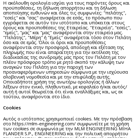
Η ακόλουθη ορολογία ισχύει για τους παρόντες όρους και
προϋποθέσεις, τη δήλωση απορρήτου και τη δήλωση
αποποίησης ευθυνών και όλες τις συμφωνίες: "πελάτης",
"εσείς" και "σας" αναφέρεται σε εσάς, το πρόσωπο που
εγγράφεται σε αυτόν τον ιστότοπο και υπόκειται στους
όρους και προϋποθέσεις της Εταιρείας. "Εταιρεία", "εσείς",
"εμείς", "μας" και "μας" αναφέρονται στην εταιρεία μας.
"Πελάτης", "Μέρη" ή "Εμείς" αναφέρεται τόσο στον Πελάτη
όσο και σε εμάς. Όλοι οι όροι και προϋποθέσεις
αναφέρονται στην προσφορά, αποδοχή και εξέταση της
πληρωμής που είναι απαραίτητη για την εκτέλεση της
διαδικασίας της συνδρομής μας προς τον Πελάτη με τον
πλέον πρόσφορο τρόπο με ρητό σκοπό την κάλυψη των
αναγκών του Πελάτη για την παροχή των
προαναφερόμενων υπηρεσιών σύμφωνα με την ισχύουσα
σλοβενική νομοθεσία και με την επιφύλαξη αυτής.
Οποιαδήποτε χρήση της ανωτέρω ορολογίας ή άλλων
λέξεων στον ενικό, πληθυντικό, με κεφαλαίο ή/και αυτός/
αυτή ή αυτοί θεωρείται ότι είναι εναλλάξιμες και, ως εκ
τούτου, αναφέρονται στο ίδιο.
Cookies
Αυτός ο ιστότοπος χρησιμοποιεί cookies. Με την πρόσβαση
στο https://mlm-engineering.com/ συμφωνείτε με τη χρήση
των cookies σε συμφωνία με την MLM ENGINEERING MIHA
FLANDER S.P., ENGINEERING και την πολιτική απορρήτου