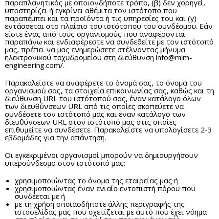
παραπλανητικός με οποιονδήποτε τρόπο, (β) δεν χορηγεί,
υποστηρίζει ή εγκρίνει αθέμιτα τον ιστότοπο που
παραπέμπει και τα προϊόντα ή τις υπηρεσίες του και (γ)
εντάσσεται στο πλαίσιο του ιστότοπου του συνδέσμου. Εάν
είστε ένας από τους οργανισμούς που αναφέρονται
παραπάνω και ενδιαφέρεστε να συνδεθείτε με τον ιστότοπό
μας, πρέπει να μας ενημερώσετε στέλνοντας μήνυμα
ηλεκτρονικού ταχυδρομείου στη διεύθυνση
info@mlm-
engineering.com
/.
Παρακαλείστε να αναφέρετε το όνομά σας, το όνομα του
οργανισμού σας, τα στοιχεία επικοινωνίας σας, καθώς και τη
διεύθυνση URL του ιστότοπού σας, έναν κατάλογο όλων
των διευθύνσεων URL από τις οποίες σκοπεύετε να
συνδέσετε τον ιστότοπό μας και έναν κατάλογο των
διευθύνσεων URL στον ιστότοπό μας στις οποίες
επιθυμείτε να συνδέσετε. Παρακαλείστε να υπολογίσετε 2-3
εβδομάδες για την απάντηση.
Οι εγκεκριμένοι οργανισμοί μπορούν να δημιουργήσουν
υπερσύνδεσμο στον ιστότοπό μας:
χρησιμοποιώντας το όνομα της εταιρείας μας ή
χρησιμοποιώντας έναν ενιαίο εντοπιστή πόρου που
συνδέεται με ή
με τη χρήση οποιασδήποτε άλλης περιγραφής της
ιστοσελίδας μας που σχετίζεται με αυτό που έχει νόημα