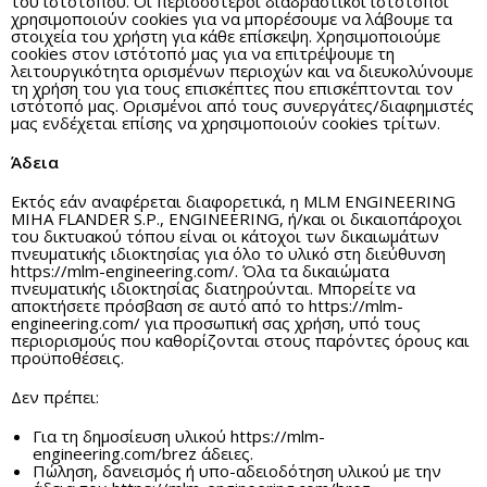
του ιστότοπου. Οι περισσότεροι διαδραστικοί ιστότοποι
χρησιμοποιούν cookies για να μπορέσουμε να λάβουμε τα
στοιχεία του χρήστη για κάθε επίσκεψη. Χρησιμοποιούμε
cookies στον ιστότοπό μας για να επιτρέψουμε τη
λειτουργικότητα ορισμένων περιοχών και να διευκολύνουμε
τη χρήση του για τους επισκέπτες που επισκέπτονται τον
ιστότοπό μας. Ορισμένοι από τους συνεργάτες/διαφημιστές
μας ενδέχεται επίσης να χρησιμοποιούν cookies τρίτων.
Άδεια
Εκτός εάν αναφέρεται διαφορετικά, η MLM ENGINEERING
MIHA FLANDER S.P., ENGINEERING, ή/και οι δικαιοπάροχοι
του δικτυακού τόπου είναι οι κάτοχοι των δικαιωμάτων
πνευματικής ιδιοκτησίας για όλο το υλικό στη διεύθυνση
https://mlm-engineering.com/. Όλα τα δικαιώματα
πνευματικής ιδιοκτησίας διατηρούνται. Μπορείτε να
αποκτήσετε πρόσβαση σε αυτό από το https://mlm-
engineering.com/ για προσωπική σας χρήση, υπό τους
περιορισμούς που καθορίζονται στους παρόντες όρους και
προϋποθέσεις.
Δεν πρέπει:
Για τη δημοσίευση υλικού https://mlm-
engineering.com/brez άδειες.
Πώληση, δανεισμός ή υπο-αδειοδότηση υλικού με την