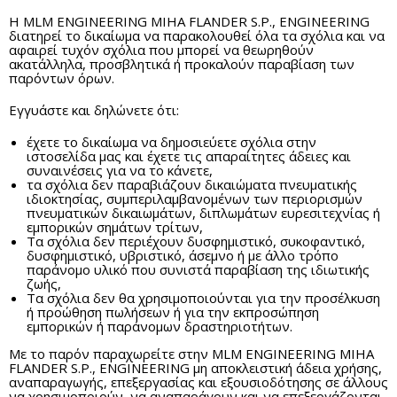
Η MLM ENGINEERING MIHA FLANDER S.P., ENGINEERING
διατηρεί το δικαίωμα να παρακολουθεί όλα τα σχόλια και να
αφαιρεί τυχόν σχόλια που μπορεί να θεωρηθούν
ακατάλληλα, προσβλητικά ή προκαλούν παραβίαση των
παρόντων όρων.
Εγγυάστε και δηλώνετε ότι:
έχετε το δικαίωμα να δημοσιεύετε σχόλια στην
ιστοσελίδα μας και έχετε τις απαραίτητες άδειες και
συναινέσεις για να το κάνετε,
τα σχόλια δεν παραβιάζουν δικαιώματα πνευματικής
ιδιοκτησίας, συμπεριλαμβανομένων των περιορισμών
πνευματικών δικαιωμάτων, διπλωμάτων ευρεσιτεχνίας ή
εμπορικών σημάτων τρίτων,
Τα σχόλια δεν περιέχουν δυσφημιστικό, συκοφαντικό,
δυσφημιστικό, υβριστικό, άσεμνο ή με άλλο τρόπο
παράνομο υλικό που συνιστά παραβίαση της ιδιωτικής
ζωής,
Τα σχόλια δεν θα χρησιμοποιούνται για την προσέλκυση
ή προώθηση πωλήσεων ή για την εκπροσώπηση
εμπορικών ή παράνομων δραστηριοτήτων.
Με το παρόν παραχωρείτε στην MLM ENGINEERING MIHA
FLANDER S.P., ENGINEERING μη αποκλειστική άδεια χρήσης,
αναπαραγωγής, επεξεργασίας και εξουσιοδότησης σε άλλους
να χρησιμοποιούν, να αναπαράγουν και να επεξεργάζονται