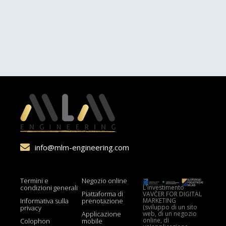
info@mlm-engineering.com
Termini e
Negozio online
L'investimento
condizioni generali
Piattaforma di
VAVČER FOR DIGITAL
MARKETING
Informativa sulla
prenotazione
(sviluppo di un sito
privacy
web, di un negozio
Applicazione
online, di
Colophon
mobile