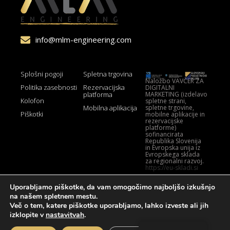
info@mlm-engineering.com
Splošni pogoji
Spletna trgovina
Naložbo VAVČER ZA
Politika zasebnosti
Rezervacijska
DIGITALNI
MARKETING (izdelavo
platforma
Kolofon
spletne strani,
spletne trgovine,
Mobilna aplikacija
Piškotki
mobilne aplikacije in
rezervacijske
platforme)
sofinancirata
Republika Slovenija
in Evropska unija iz
Evropskega sklada
za regionalni razvoj.
https://eu-skladi.si
Uporabljamo piškotke, da vam omogočimo najboljšo izkušnjo
na našem spletnem mestu.
Več o tem, katere piškotke uporabljamo, lahko izveste ali jih
izklopite v
nastavitvah
.
© Vse pravice pridržane. MLM Engineering.