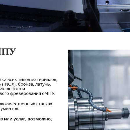
 ЧПУ
ки всех типов материалов,
(INOX), бронза, латунь,
тикального и
евого фрезерования с ЧПУ.
кокачественных станках.
рументов.
в или услуг, возможно,