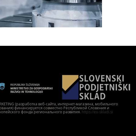
RKETING (разработка веб-сайта, интернет-магазина, мобильного
вания) финансируется совместно Республикой Словения и
вропейского фонда регионального развития.
https://eu-skladi.si