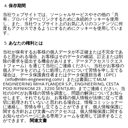
保存期間
当社ウェブサイトでは、ソーシャルサービスやその他の「共
有」プロバイダーにリンクするために永続的クッキーを使用
し、また、当社ウェブサイト上のお気に入りのコンテンツに何
度もアクセスできるようにするためにクッキーを使用していま
す。
あなたの権利とは
当社が保有するお客様の個人データが不正確または不完全であ
ると思われる場合、お客様はそのデータの確認、訂正または削
除の要求を提出する機会があります。データアクセスリクエス
トフォーム）を通じて当社にご連絡ください。 当社がお客様の
個人データをどのように処理したかについて苦情を申し立てる
場合は、データ保護責任者またはデータ保護担当者（DPC）
（
info@mlm-engineering.com
/）または書面にてMLM
ENGINEERING MIHA FLANDER S.P., ENGINEERING, CESTA
POD RIFNIKOM 23 , 3230 ŠENTJUR）までご連絡ください。当
社のDPCがお客様の苦情を調査し、問題の解決についてお知ら
せします。それでもなお、お客様の個人情報が法律に従って適
切に処理されていないと思われる場合は、情報コミッショナー
に連絡し、苦情を申し立てることができます。個人情報保護に
関する方針および文書へのアクセスは、個人情報保護に関する
お知らせのページにある専用フォームを使用して請求すること
ができます。
関連文書