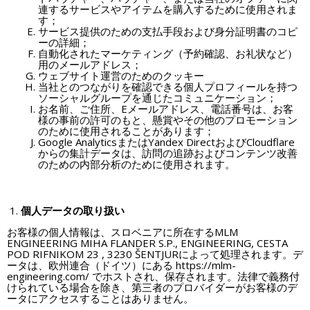
連するサービスやアイテムを購入するために使用されま
す；
サービス提供のための支払手段および身分証明書のコピ
ーの詳細；
自動化されたマーケティング（予約確認、お礼状など）
用のメールアドレス；
ウェブサイト運営のためのクッキー
当社とのつながりを確認できる個人プロフィールを持つ
ソーシャルグループを通じたコミュニケーション；
お名前、ご住所、Eメールアドレス、電話番号は、お客
様の事前の許可のもと、懸賞やその他のプロモーション
のために使用されることがあります；
Google AnalyticsまたはYandex DirectおよびCloudflare
からの集計データは、訪問の追跡およびコンテンツ改善
のための内部分析のために使用されます。
個人データの取り扱い
お客様の個人情報は、スロベニアに所在するMLM
ENGINEERING MIHA FLANDER S.P., ENGINEERING, CESTA
POD RIFNIKOM 23 , 3230 ŠENTJURによって処理されます。デ
ータは、欧州連合（ドイツ）にある https://mlm-
engineering.com/ でホストされ、保存されます。法律で義務付
けられている場合を除き、第三者のプロバイダーがお客様のデ
ータにアクセスすることはありません。