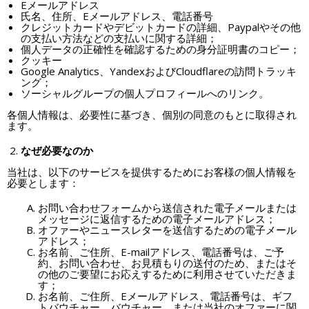
Eメールアドレス
氏名、住所、Eメールアドレス、電話番号
クレジットカードやデビットカードの詳細、Paypalやその他
の支払い方法などの支払いに関する詳細；
個人データの正確性を確認するための身分証明書のコピー；
クッキー
Google Analytics、YandexおよびCloudflareの訪問トラッキ
ング；
ソーシャルグループの個人プロフィールへのリンク。
各個人情報は、必要性に基づき、個別の同意のもとに取得され
ます。
なぜ必要なのか
当社は、以下のサービスを提供するためにお客様の個人情報を
必要とします：
お問い合わせフォームから送信された電子メールまたは
メッセージに返信するための電子メールアドレス；
オファーやニュースレターを送信するための電子メール
アドレス；
お名前、ご住所、E-mailアドレス、電話番号は、ご予
約、お問い合わせ、お見積もりの送付のため、またはそ
の他のご要望にお応えするために利用させていただきま
す；
お名前、ご住所、Eメールアドレス、電話番号は、ギフ
トバウチャー、バウチャー、または当社のオファーに関