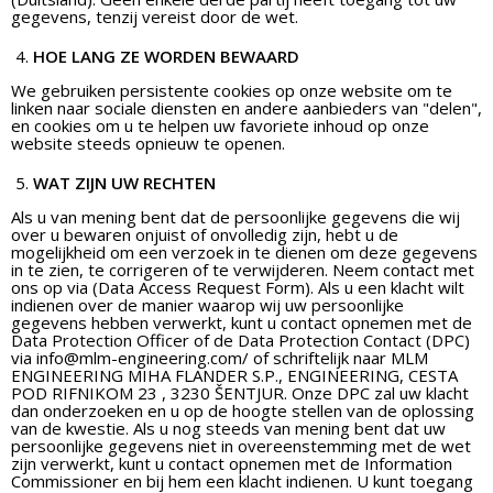
gegevens, tenzij vereist door de wet.
HOE LANG ZE WORDEN BEWAARD
We gebruiken persistente cookies op onze website om te
linken naar sociale diensten en andere aanbieders van "delen",
en cookies om u te helpen uw favoriete inhoud op onze
website steeds opnieuw te openen.
WAT ZIJN UW RECHTEN
Als u van mening bent dat de persoonlijke gegevens die wij
over u bewaren onjuist of onvolledig zijn, hebt u de
mogelijkheid om een verzoek in te dienen om deze gegevens
in te zien, te corrigeren of te verwijderen. Neem contact met
ons op via (Data Access Request Form). Als u een klacht wilt
indienen over de manier waarop wij uw persoonlijke
gegevens hebben verwerkt, kunt u contact opnemen met de
Data Protection Officer of de Data Protection Contact (DPC)
via
info@mlm-engineering.com
/ of schriftelijk naar MLM
ENGINEERING MIHA FLANDER S.P., ENGINEERING, CESTA
POD RIFNIKOM 23 , 3230 ŠENTJUR. Onze DPC zal uw klacht
dan onderzoeken en u op de hoogte stellen van de oplossing
van de kwestie. Als u nog steeds van mening bent dat uw
persoonlijke gegevens niet in overeenstemming met de wet
zijn verwerkt, kunt u contact opnemen met de Information
Commissioner en bij hem een klacht indienen. U kunt toegang