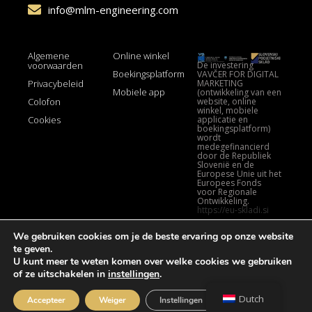
info@mlm-engineering.com
Algemene
Online winkel
De investering
voorwaarden
Boekingsplatform
VAVČER FOR DIGITAL
MARKETING
Privacybeleid
Mobiele app
(ontwikkeling van een
website, online
Colofon
winkel, mobiele
applicatie en
Cookies
boekingsplatform)
wordt
medegefinancierd
door de Republiek
Slovenië en de
Europese Unie uit het
Europees Fonds
voor Regionale
Ontwikkeling.
https://eu-skladi.si
We gebruiken cookies om je de beste ervaring op onze website
te geven.
U kunt meer te weten komen over welke cookies we gebruiken
of ze uitschakelen in
instellingen
.
© Alle rechten voorbehouden. MLM Engineering.
GDPR Cookie Bann
Dutch
Accepteer
Weiger
Instellingen