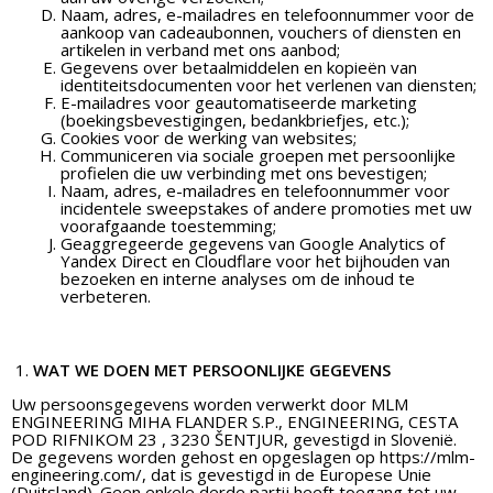
Naam, adres, e-mailadres en telefoonnummer voor de
aankoop van cadeaubonnen, vouchers of diensten en
artikelen in verband met ons aanbod;
Gegevens over betaalmiddelen en kopieën van
identiteitsdocumenten voor het verlenen van diensten;
E-mailadres voor geautomatiseerde marketing
(boekingsbevestigingen, bedankbriefjes, etc.);
Cookies voor de werking van websites;
Communiceren via sociale groepen met persoonlijke
profielen die uw verbinding met ons bevestigen;
Naam, adres, e-mailadres en telefoonnummer voor
incidentele sweepstakes of andere promoties met uw
voorafgaande toestemming;
Geaggregeerde gegevens van Google Analytics of
Yandex Direct en Cloudflare voor het bijhouden van
bezoeken en interne analyses om de inhoud te
verbeteren.
WAT WE DOEN MET PERSOONLIJKE GEGEVENS
Uw persoonsgegevens worden verwerkt door MLM
ENGINEERING MIHA FLANDER S.P., ENGINEERING, CESTA
POD RIFNIKOM 23 , 3230 ŠENTJUR, gevestigd in Slovenië.
De gegevens worden gehost en opgeslagen op https://mlm-
engineering.com/, dat is gevestigd in de Europese Unie
(Duitsland). Geen enkele derde partij heeft toegang tot uw