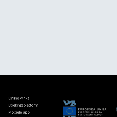
Online winkel
Boekingsplatform
Mobiele app