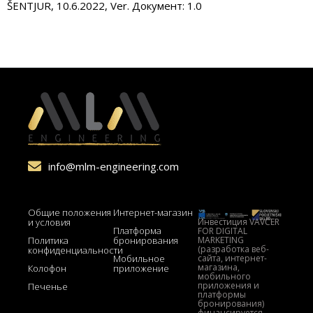
ŠENTJUR, 10.6.2022, Ver. Документ: 1.0
info@mlm-engineering.com
Общие положения
Интернет-магазин
Инвестиция VAVČER
и условия
Платформа
FOR DIGITAL
MARKETING
Политика
бронирования
(разработка веб-
конфиденциальности
сайта, интернет-
Мобильное
магазина,
Колофон
приложение
мобильного
приложения и
Печенье
платформы
бронирования)
финансируется