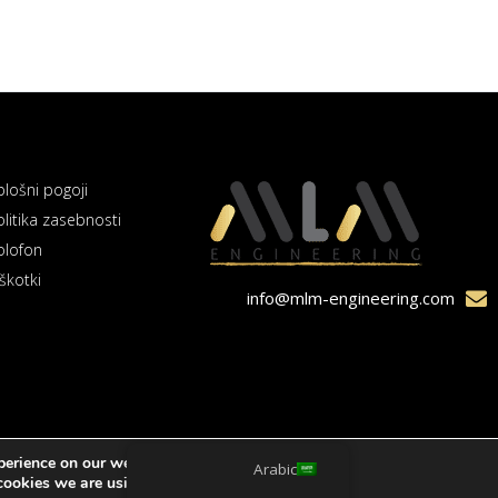
plošni pogoji
olitika zasebnosti
olofon
škotki
info@mlm-engineering.com
perience on our website.
Arabic
© Vse pravice pridržane. MLM Engineering.
ookies we are using or switch them off in