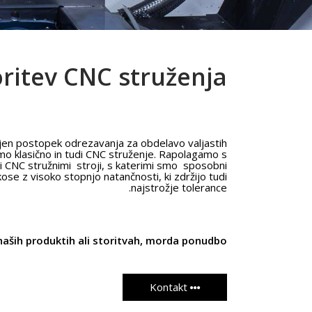
oritev CNC struženja
irjen postopek odrezavanja za obdelavo valjastih
o klasično in tudi CNC struženje. Rapolagamo s
 CNC stružnimi stroji, s katerimi smo sposobni
se z visoko stopnjo natančnosti, ki zdržijo tudi
najstrožje tolerance.
 naših produktih ali storitvah, morda ponudbo?
Kontakt