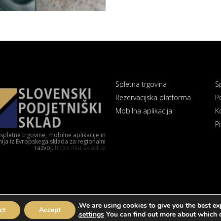
Spletna trgovina
S
Rezervacijska platforma
P
Mobilna aplikacija
K
Pi
letne trgovine, mobilne aplikacije in
nija iz Evropskega sklada za regionalni
razvoj.
https://eu-skladi.si
We are using cookies to give you the best ex
ct
Accept
.
settings
You can find out more about which c