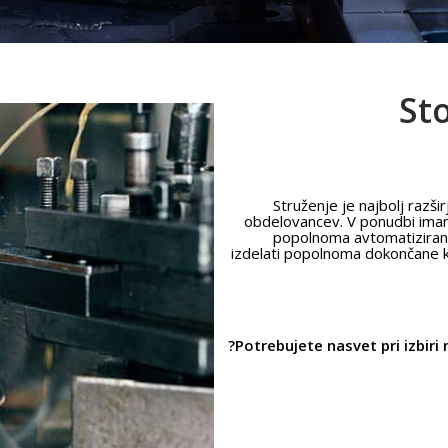
St
Struženje je najbolj razš
obdelovancev. V ponudbi imam
popolnoma avtomatizirani
izdelati popolnoma dokončane ko
Potrebujete nasvet pri izbiri