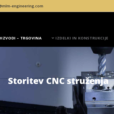
@mlm-engineering.com
OIZVODI – TRGOVINA
IZDELKI IN KONSTRUKCIJE
Storitev CNC struženja