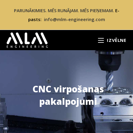
PARUNĀKIMIES. MĒS RUNĀJAM. MĒS PIEŅEMAM.
E-
pasts:
info@mlm-engineering.com
IZVĒLNE
CNC virpošanas
pakalpojumi