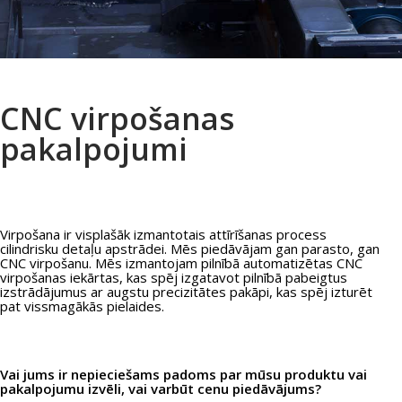
CNC virpošanas
pakalpojumi
Virpošana ir visplašāk izmantotais attīrīšanas process
cilindrisku detaļu apstrādei. Mēs piedāvājam gan parasto, gan
CNC virpošanu. Mēs izmantojam pilnībā automatizētas CNC
virpošanas iekārtas, kas spēj izgatavot pilnībā pabeigtus
izstrādājumus ar augstu precizitātes pakāpi, kas spēj izturēt
pat vissmagākās pielaides.
Vai jums ir nepieciešams padoms par mūsu produktu vai
pakalpojumu izvēli, vai varbūt cenu piedāvājums?