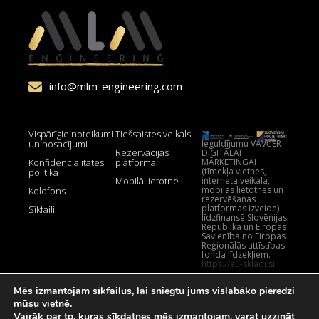
info@mlm-engineering.com
Vispārīgie noteikumi
Tiešsaistes veikals
Ieguldījumu VAVČER
un nosacījumi
Rezervācijas
DIGITĀLAI
MĀRKETINGAI
Konfidencialitātes
platforma
(tīmekļa vietnes,
politika
interneta veikala,
Mobilā lietotne
mobilās lietotnes un
Kolofons
rezervēšanas
platformas izveide)
Sīkfaili
līdzfinansē Slovēnijas
Republika un Eiropas
Savienība no Eiropas
Reģionālās attīstības
fonda līdzekļiem.
https://eu-skladi.si
Mēs izmantojam sīkfailus, lai sniegtu jums vislabāko pieredzi
mūsu vietnē.
Vairāk par to, kuras sīkdatnes mēs izmantojam, varat uzzināt