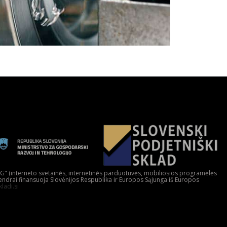
G" (interneto svetainės, internetinės parduotuvės, mobiliosios programėlės
ndrai finansuoja Slovėnijos Respublika ir Europos Sąjunga iš Europos
kladi.si