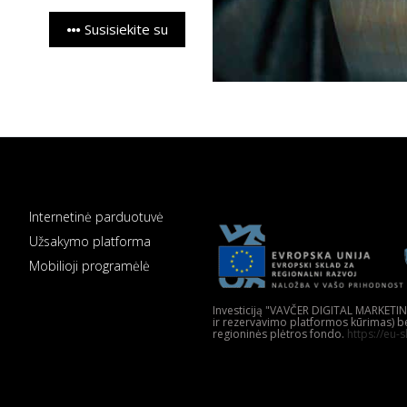
Susisiekite su
Internetinė parduotuvė
Užsakymo platforma
Mobilioji programėlė
Investiciją "VAVČER DIGITAL MARKETIN
ir rezervavimo platformos kūrimas) be
regioninės plėtros fondo.
https://eu-s