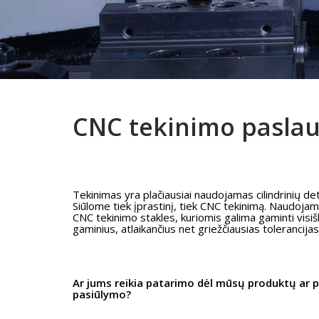
CNC tekinimo pasla
Tekinimas yra plačiausiai naudojamas cilindrinių d
Siūlome tiek įprastinį, tiek CNC tekinimą. Naudoja
CNC tekinimo stakles, kuriomis galima gaminti visiš
gaminius, atlaikančius net griežčiausias tolerancija
Ar jums reikia patarimo dėl mūsų produktų ar p
pasiūlymo?