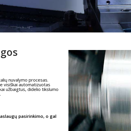
ugos
etalių nuvalymo procesas.
me visiškai automatizuotas
kai užbaigtus, didelio tikslumo
s.
aslaugų pasirinkimo, o gal