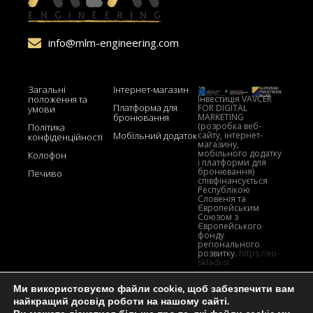
info@mlm-engineering.com
Загальні
Інтернет-магазин
Інвестиція VAVČER
положення та
Платформа для
FOR DIGITAL
умови
MARKETING
бронювання
(розробка веб-
Політика
сайту, інтернет-
Мобільний додаток
конфіденційності
магазину,
мобільного додатку
Колофон
і платформи для
бронювання)
Печиво
співфінансується
Республікою
Словенія та
Європейським
Союзом з
Європейського
фонду
регіонального
розвитку.
https://eu-
skladi.si
Ми використовуємо файли cookie, щоб забезпечити вам
найкращий досвід роботи на нашому сайті.