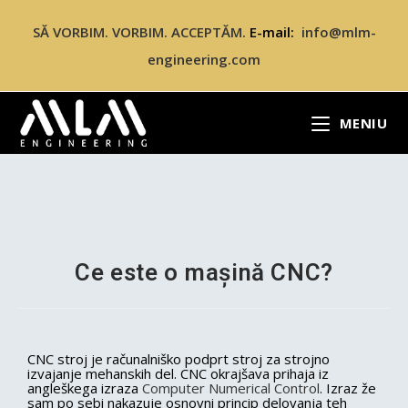
SĂ VORBIM. VORBIM. ACCEPTĂM.
E-mail:
info@mlm-
engineering.com
MENIU
Ce este o mașină CNC?
CNC stroj je računalniško podprt stroj za strojno
izvajanje mehanskih del. CNC okrajšava prihaja iz
angleškega izraza
Computer Numerical Control
. Izraz že
sam po sebi nakazuje osnovni princip delovanja teh