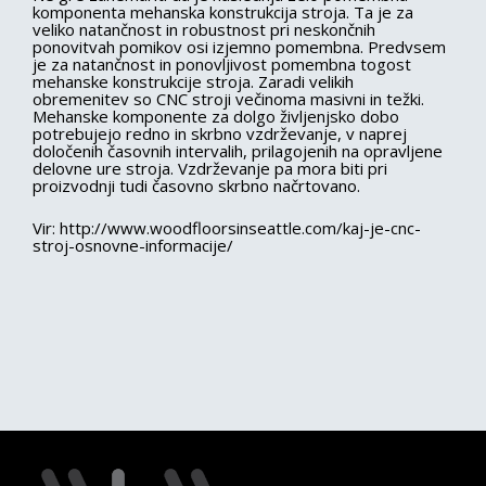
komponenta mehanska konstrukcija stroja. Ta je za
veliko natančnost in robustnost pri neskončnih
ponovitvah pomikov osi izjemno pomembna. Predvsem
je za natančnost in ponovljivost pomembna togost
mehanske konstrukcije stroja. Zaradi velikih
obremenitev so CNC stroji večinoma masivni in težki.
Mehanske komponente za dolgo življenjsko dobo
potrebujejo redno in skrbno vzdrževanje, v naprej
določenih časovnih intervalih, prilagojenih na opravljene
delovne ure stroja. Vzdrževanje pa mora biti pri
proizvodnji tudi časovno skrbno načrtovano.
Vir: http://www.woodfloorsinseattle.com/kaj-je-cnc-
stroj-osnovne-informacije/