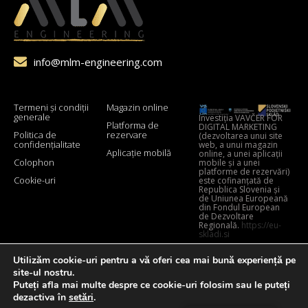
info@mlm-engineering.com
Termeni și condiții
Magazin online
generale
Investiția VAVČER FOR
Platforma de
DIGITAL MARKETING
Politica de
rezervare
(dezvoltarea unui site
confidențialitate
web, a unui magazin
Aplicație mobilă
online, a unei aplicații
Colophon
mobile și a unei
platforme de rezervări)
Cookie-uri
este cofinanțată de
Republica Slovenia și
de Uniunea Europeană
din Fondul European
de Dezvoltare
Regională.
https://eu-
skladi.si
Utilizăm cookie-uri pentru a vă oferi cea mai bună experiență pe
site-ul nostru.
Puteți afla mai multe despre ce cookie-uri folosim sau le puteți
dezactiva în
setări
.
© Toate drepturile rezervate. MLM Engineering.