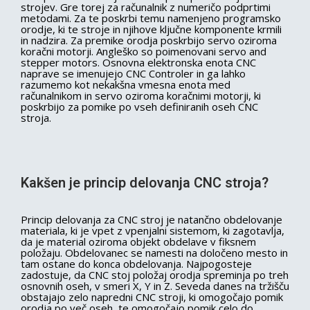
strojev. Gre torej za računalnik z numeričo podprtimi
metodami. Za te poskrbi temu namenjeno programsko
orodje, ki te stroje in njihove ključne komponente krmili
in nadzira. Za premike orodja poskrbijo servo oziroma
koračni motorji. Angleško so poimenovani servo and
stepper motors. Osnovna elektronska enota CNC
naprave se imenujejo CNC Controler in ga lahko
razumemo kot nekakšna vmesna enota med
računalnikom in servo oziroma koračnimi motorji, ki
poskrbijo za pomike po vseh definiranih oseh CNC
stroja.
Kakšen je princip delovanja CNC stroja?
Princip delovanja za CNC stroj je natančno obdelovanje
materiala, ki je vpet z vpenjalni sistemom, ki zagotavlja,
da je material oziroma objekt obdelave v fiksnem
položaju. Obdelovanec se namesti na določeno mesto in
tam ostane do konca obdelovanja. Najpogosteje
zadostuje, da CNC stoj položaj orodja spreminja po treh
osnovnih oseh, v smeri X, Y in Z. Seveda danes na tržišču
obstajajo zelo napredni CNC stroji, ki omogočajo pomik
orodja po več oseh, te omogočajo pomik celo do