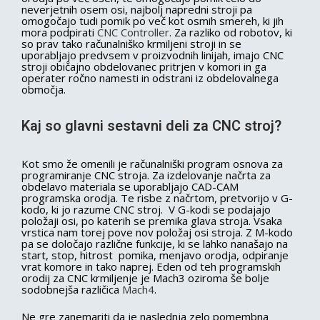
neverjetnih osem osi, najbolj napredni stroji pa
omogočajo tudi pomik po več kot osmih smereh, ki jih
mora podpirati
CNC Controller
. Za razliko od robotov, ki
so prav tako računalniško krmiljeni stroji in se
uporabljajo predvsem v proizvodnih linijah, imajo CNC
stroji običajno obdelovanec pritrjen v komori in ga
operater ročno namesti in odstrani iz obdelovalnega
območja.
Kaj so glavni sestavni deli za CNC stroj?
Kot smo že omenili je računalniški program osnova za
programiranje CNC stroja. Za izdelovanje načrta za
obdelavo materiala se uporabljajo CAD-CAM
programska orodja. Te risbe z načrtom, pretvorijo v G-
kodo, ki jo razume CNC stroj. V G-kodi se podajajo
položaji osi, po katerih se premika glava stroja. Vsaka
vrstica nam torej pove nov položaj osi stroja. Z M-kodo
pa se določajo različne funkcije, ki se lahko nanašajo na
start, stop, hitrost pomika, menjavo orodja, odpiranje
vrat komore in tako naprej. Eden od teh programskih
orodij za CNC krmiljenje je Mach3 oziroma še bolje
sodobnejša različica
Mach4
.
Ne gre zanemariti da je naslednja zelo pomembna