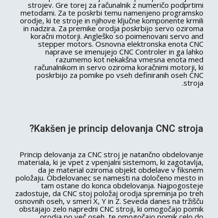
strojev. Gre torej za računalnik z numeričo podprtimi
metodami. Za te poskrbi temu namenjeno programsko
orodje, ki te stroje in njihove ključne komponente krmili
in nadzira. Za premike orodja poskrbijo servo oziroma
koračni motorji. Angleško so poimenovani servo and
stepper motors. Osnovna elektronska enota CNC
naprave se imenujejo CNC Controler in ga lahko
razumemo kot nekakšna vmesna enota med
računalnikom in servo oziroma koračnimi motorji, ki
poskrbijo za pomike po vseh definiranih oseh CNC
stroja.
Kakšen je princip delovanja CNC stroja?
Princip delovanja za CNC stroj je natančno obdelovanje
materiala, ki je vpet z vpenjalni sistemom, ki zagotavlja,
da je material oziroma objekt obdelave v fiksnem
položaju. Obdelovanec se namesti na določeno mesto in
tam ostane do konca obdelovanja. Najpogosteje
zadostuje, da CNC stoj položaj orodja spreminja po treh
osnovnih oseh, v smeri X, Y in Z. Seveda danes na tržišču
obstajajo zelo napredni CNC stroji, ki omogočajo pomik
orodja po več oseh, te omogočajo pomik celo do