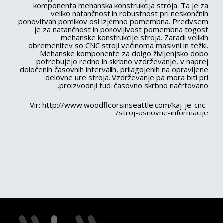
komponenta mehanska konstrukcija stroja. Ta je za
veliko natančnost in robustnost pri neskončnih
ponovitvah pomikov osi izjemno pomembna. Predvsem
je za natančnost in ponovljivost pomembna togost
mehanske konstrukcije stroja. Zaradi velikih
obremenitev so CNC stroji večinoma masivni in težki.
Mehanske komponente za dolgo življenjsko dobo
potrebujejo redno in skrbno vzdrževanje, v naprej
določenih časovnih intervalih, prilagojenih na opravljene
delovne ure stroja. Vzdrževanje pa mora biti pri
proizvodnji tudi časovno skrbno načrtovano.
Vir: http://www.woodfloorsinseattle.com/kaj-je-cnc-
stroj-osnovne-informacije/