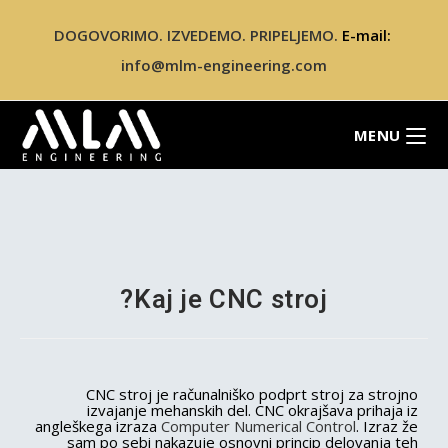
DOGOVORIMO. IZVEDEMO. PRIPELJEMO.
E-mail:
info@mlm-engineering.com
MENU
Kaj je CNC stroj?
CNC stroj je računalniško podprt stroj za strojno
izvajanje mehanskih del. CNC okrajšava prihaja iz
angleškega izraza
Computer Numerical Control
. Izraz že
sam po sebi nakazuje osnovni princip delovanja teh