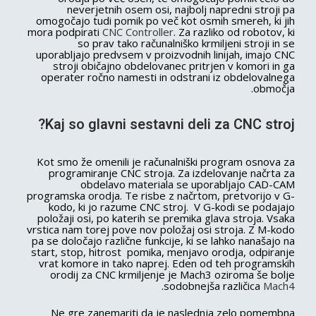
neverjetnih osem osi, najbolj napredni stroji pa
omogočajo tudi pomik po več kot osmih smereh, ki jih
mora podpirati
CNC Controller
. Za razliko od robotov, ki
so prav tako računalniško krmiljeni stroji in se
uporabljajo predvsem v proizvodnih linijah, imajo CNC
stroji običajno obdelovanec pritrjen v komori in ga
operater ročno namesti in odstrani iz obdelovalnega
območja.
Kaj so glavni sestavni deli za CNC stroj?
Kot smo že omenili je računalniški program osnova za
programiranje CNC stroja. Za izdelovanje načrta za
obdelavo materiala se uporabljajo CAD-CAM
programska orodja. Te risbe z načrtom, pretvorijo v G-
kodo, ki jo razume CNC stroj. V G-kodi se podajajo
položaji osi, po katerih se premika glava stroja. Vsaka
vrstica nam torej pove nov položaj osi stroja. Z M-kodo
pa se določajo različne funkcije, ki se lahko nanašajo na
start, stop, hitrost pomika, menjavo orodja, odpiranje
vrat komore in tako naprej. Eden od teh programskih
orodij za CNC krmiljenje je Mach3 oziroma še bolje
.
sodobnejša različica
Mach4
Ne gre zanemariti da je naslednja zelo pomembna