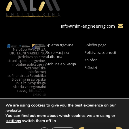
info@mlm-engineering.com
Spletna trgovina
Splošni pogoji
Naložbo VAVČER ZA
Rezervacijska
Politika zasebnosti
DIGITALNI MARKETING
platforma
(izdelavo spletne
Kolofon
strani, spletne trgovine,
Mobilna aplikacija
mobilne aplikacije in
Piškotki
rezervacijske
platforme)
sofinancirata Republika
Slovenija in Evropska
unija iz Evropskega
sklada za regionalni
razvoj.
https://eu-
skladi.si
We are using cookies to give you the best experience on our
website.
You can find out more about which cookies we are using or
.
settings
switch them off in
© Vse pravice pridržane. MLM Engineering.